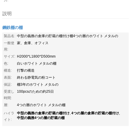
説明
鋼鉄棚の棚
製品名:
中型の義務の倉庫の貯蔵の棚付け棚4つの層のホワイト メタルの
一般使
家、倉庫、オフィス
用:
サイズ:
H2000*L1800*D500mm
色:
白いホワイト メタルの棚
構造:
打撃の構造
表面:
終わる静電気の粉コート
保証:
棚3年のホワイト メタルの
受渡し
100pcsのための約25日
時間:
層:
4つの層のホワイト メタルの棚
中型の義務の倉庫の貯蔵の棚付け
4つの層の倉庫の貯蔵の棚付け
ハイラ
,
,
中型の義務4つの層の貯蔵の棚
イト: