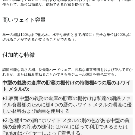
作られて、単位は簡単な、信頼できる貯蔵を提供する。
高いウェイト容量
単一の棚は150kgまで配られ、水平な表面ときで均等に）完全な単位は600kgに
遅れることができるが支えることができる（。
付加的な特徴
調節可能な高さの棚、反先端ハードウェア、容易な組立説明をおよび並んで置か
れるか、または積み重ねることができるモジュール設計を特色にする。
中型の義務の倉庫の貯蔵の棚付け
の特徴
棚4つの層のホワイ
ト メタルの
:
♦1.表面:中型の義務の倉庫の貯蔵の棚付けは私達の鋼鉄ファ
イル食器棚のために棚4つの層のホワイト メタルの環境に優
しい材料および絵画を使用する
♦2.色:棚4つの層にホワイト メタルの別の色がある中型の義
務の
倉庫の貯蔵の棚付けはRALに従って利用できるまたは
Pantonはバイヤーによって着色する。