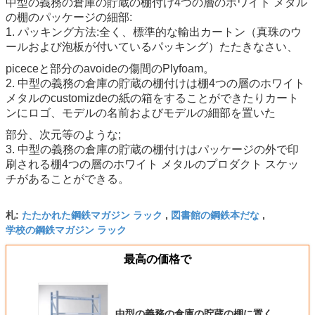
中型の義務の倉庫の貯蔵の棚付け4つの層のホワイト メタル
の棚の
パッケージの細部:
1.
パッキング方法:全く、標準的な輸出カートン（真珠のウ
ールおよび泡板が付いているパッキング）たたきなさい、
piceceと部分のavoideの傷間のPlyfoam。
2. 中型の義務の倉庫の貯蔵の棚付けは棚4つの層のホワイト
メタルの
customizdeの紙の箱をすることができたりカート
ンにロゴ、モデルの名前およびモデルの細部を置いた
部分、次元等のような;
3.
中型の義務の倉庫の貯蔵の棚付けは
パッケージの外で印
刷される
棚4つの層のホワイト メタルの
プロダクト スケッ
チがあることができる。
たたかれた鋼鉄マガジン ラック
図書館の鋼鉄本だな
札:
,
,
学校の鋼鉄マガジン ラック
最高の価格で
中型の義務の倉庫の貯蔵の棚に置く