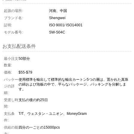
起源の場所:
河南、中国
ブランド名:
Shengwei
証明:
ISO 9001/ ISO14001
モデル番号:
SW-S04C
お支払配送条件
最小注文
50部分
数量:
価格:
$55-$79
パッケー
使用標準を輸出して標準的な輸出カートン5つの層は、置かれた真珠
の綿および泡板の中で、平らなパッケージ、パッキングを分解しま
ジの詳
す。
細:
受渡し時
支払の後の約25日
間:
支払条
T/T、ウェスタン・ユニオン、MoneyGram
件:
供給の能
四分の一ごとの15000pcs
力: