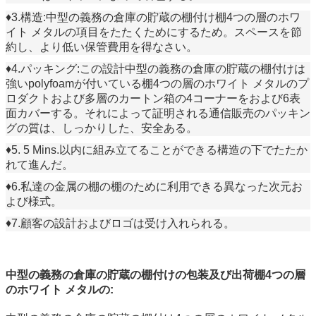
♦3.構造:中型の義務の倉庫の貯蔵の棚付け棚4つの層のホワ
イト メタルの
項目をたたくためにするため。スペースを節
約し、より低い保管費用を得なさい。
♦4.パッキング:この設計中型の義務の倉庫の貯蔵の棚付けは
強いpolyfoamが付いている棚4つの
層のホワイト メタルのプ
ロダクトおよび多層のカートン箱の4コーナーをおよび6表
面カバーする。それによって証明される通信販売のパッキン
グの質は、しっかりした、安全ある。
♦5. 5 Mins.以内に組み立てることができる構造の下でたたか
れて進んだ。
♦6.私達の金属の棚の棚のために利用できる異なった次元お
よび様式。
♦7.顧客の設計およびロゴは受け入れられる。
中型の義務の倉庫の貯蔵の棚付けの包装及び出荷棚4つの層
のホワイト メタルの: