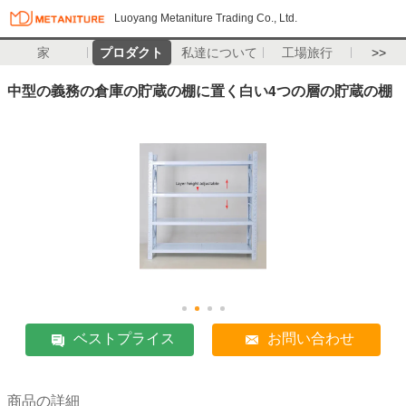
Luoyang Metaniture Trading Co., Ltd.
家
プロダクト
私達について
工場旅行
>>
中型の義務の倉庫の貯蔵の棚に置く白い4つの層の貯蔵の棚
ベストプライス
お問い合わせ
商品の詳細