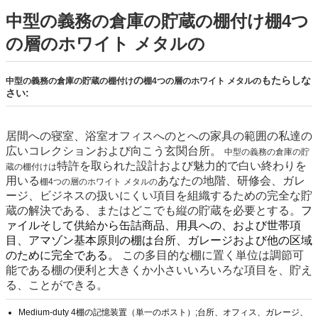
中型の義務の倉庫の貯蔵の棚付け棚4つ
の層のホワイト メタルの
の
もたらしな
中型の義務の
倉庫の貯蔵の棚付け
棚4つの層のホワイト メタルの
さい:
居間への寝室、浴室オフィスへのとへの家具の範囲の私達の
広いコレクションおよび向こう玄関台所。
中型の義務の倉庫の貯
特許を取られた設計および魅力的で白い終わりを
蔵の棚付けは
用いる
あなたの地階、研修会、ガレ
棚4つの層のホワイト メタルの
ージ、ビジネスの扱いにくい項目を組織するための完全な貯
蔵の解決である、またはどこでも縦の貯蔵を必要とする。
フ
ァイルそして供給から缶詰商品、用具への、および世帯項
目、アマゾン基本原則の棚は台所、ガレージおよび他の区域
のために完全である。
この多目的な棚に置く単位は調節可
能である棚の便利と大きくか小さいいろいろな項目を、貯え
る、ことができる。
Medium-duty 4棚の記憶装置（単一のポスト）;台所、オフィス、ガレージ、