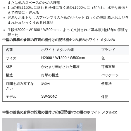
または他のスペースのための理想
1つの棚は150kgに遅れる;全棚に置く単位は600kgに（配られ、水平な表面と
きで均等に）遅れる
容易なボルトなしのアセンブリのためのリベット ロックの設計;指示および含
まれた反ひっくり返る付属品
手段
H2000 * W1800 * W500mm
;によって支持されて基本原則は3年の保証を
限った
中型の義務の倉庫の貯蔵の棚付けの記述棚4つの層のホワイト メタルの:
名前
ホワイト メタルの棚
ブランド
H2000 * W1800 * W500mm
サイズ
色
材料
かたまり転がされた鋼板
可搬重量
構造
打撃の構造
パッケージ
時間を組み立てな
約5分
使用法
さい
SW-S04C
モデル
保証
の細部
:
中型の義務の
倉庫の貯蔵の棚付け
棚4つの層のホワイト メタルの