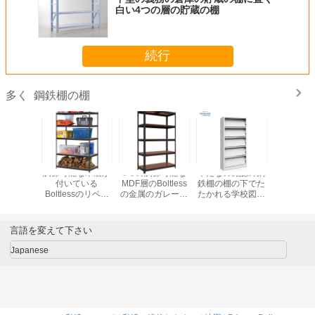
白い4つの層の貯蔵の棚
続行
鋼鉄棚の棚
多く
の鋼鉄本
調節可能な木層が
5つの調節可能な
本だなの雑誌の鋼
折り畳み
な
付いている
MDF層のBoltless
鉄棚の棚の下でた
棚の
Boltlessのリベッ
の金属のガレージ
たかれる学校図書
トの金属のガレー
の棚の倉庫のため
館
ジの棚
の鋼鉄棚の棚
言語を変えて下さい
Japanese