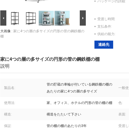
パッケージの詳細:
受渡し時間:
支払条件:
大画像 :
家に4つの層の多サイズの円形の管の鋼鉄棚の
供給の能力:
棚
連絡先
家に4つの層の多サイズの円形の管の鋼鉄棚の棚
説明
管の貯蔵の車輪が付いている鋼鉄棚の棚の
製品名:
一般使
あたりの家に4つの層の多サイズ
使用法:
家、オフィス、ホテルの円形の管の棚の棚
色:
構造:
構造をたたいて下さい
表面:
保証:
管の棚の棚のあたりの3年
受渡し