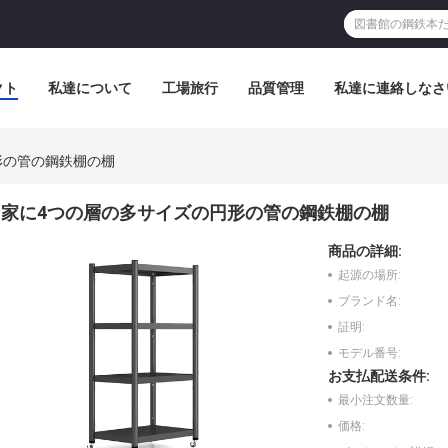
クト
私達について
工場旅行
品質管理
私達に連絡しなさ
形の管の鋼鉄棚の棚
家に4つの層の多サイズの円形の管の鋼鉄棚の棚
商品の詳細:
起源の場所:
ブランド名:
証明:
モデル番号:
お支払配送条件:
最小注文数量:
価格: