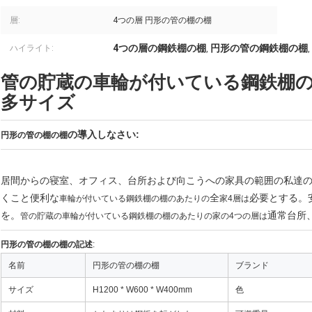
層:
4つの層 円形の管の棚の棚
4つの層の鋼鉄棚の棚
円形の管の鋼鉄棚の棚
ハイライト:
,
,
管の貯蔵の車輪が付いている鋼鉄棚の
多サイズ
の導入しなさい:
円形の管の
棚の棚
居間からの寝室、オフィス、台所および向こうへの家具の範囲の私達
くこと便利な
全
必要とする。
車輪が付いている鋼鉄棚の棚のあたりの
家4層は
を。
通常台所
管の貯蔵の車輪が付いている鋼鉄棚の棚のあたりの家の4つの層は
円形の管の棚の棚の記述
:
名前
円形の管の棚の棚
ブランド
サイズ
H1200 * W600 * W400mm
色