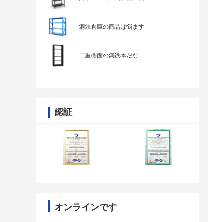
鋼鉄倉庫の商品は悩ます
二重側面の鋼鉄本だな
認証
オンラインです