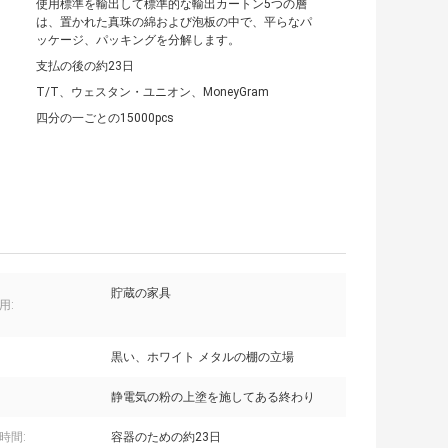
使用標準を輸出して標準的な輸出カートン5つの層
は、置かれた真珠の綿および泡板の中で、平らなパ
ッケージ、パッキングを分解します。
支払の後の約23日
T/T、ウェスタン・ユニオン、MoneyGram
四分の一ごとの15000pcs
貯蔵の家具
用:
黒い、ホワイト メタルの棚の立場
静電気の粉の上塗を施してある終わり
時間:
容器のための約23日