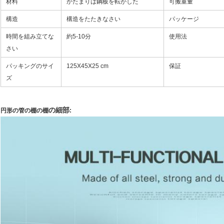
材料
かたまりは鋼板を転がした
可搬重量
構造
構造をたたきなさい
パッケージ
時間を組み立てな
約5-10分
使用法
さい
パッキングのサイ
125X45X25 cm
保証
ズ
の細部
円形の管の
棚の棚
: