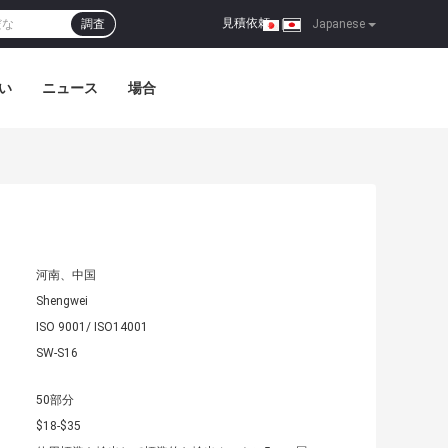
見積依頼
調査
|
Japanese
い
ニュース
場合
河南、中国
Shengwei
ISO 9001/ ISO14001
SW-S16
50部分
$18-$35