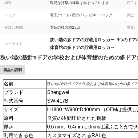
構造:
容易な打撃の構造は集まっています
終了す
ロック:
電子/コード/硬貨/パッド/キー ロック
保証:
受渡し時間:
支払の後の約25日
重量:
狭い端の多ドアの貯蔵用ロッカー
9つのドア
,
ハイライト:
体育館の多ドアの貯蔵用ロッカー
狭い端の設計9ドアの学校および体育館のための多ドア
製品の説明
名前
狭い端の設計9ドアの学校および体育館のための多ド
ブランド
Shengwei
型式番号
SW-417B
サイズ
H1800 *W900*D400mm （OEMは提供
原料
良質の冷間圧延された鋼板
厚さ
0.6 mm、0.4mm-1.0mmは選ぶことがで
利用できる色
カスタマイズされるRAL色