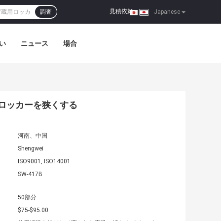
見積依頼
調査
|
Japanese
い
ニュース
場合
ロッカーを狭くする
河南、中国
Shengwei
ISO9001, ISO14001
SW-417B
50部分
$75-$95.00