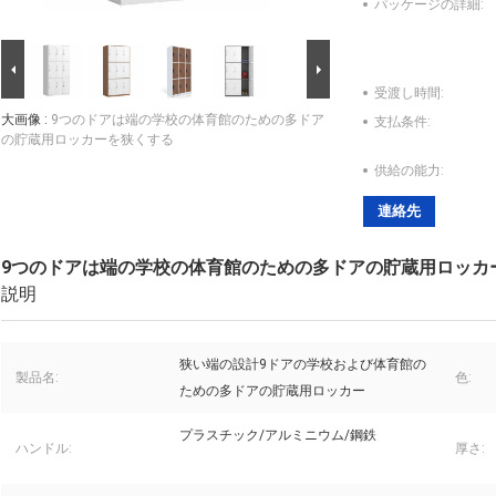
パッケージの詳細:
受渡し時間:
大画像 :
9つのドアは端の学校の体育館のための多ドア
支払条件:
の貯蔵用ロッカーを狭くする
供給の能力:
連絡先
9つのドアは端の学校の体育館のための多ドアの貯蔵用ロッカ
説明
狭い端の設計9ドアの学校および体育館の
製品名:
色:
ための多ドアの貯蔵用ロッカー
プラスチック/アルミニウム/鋼鉄
ハンドル:
厚さ: