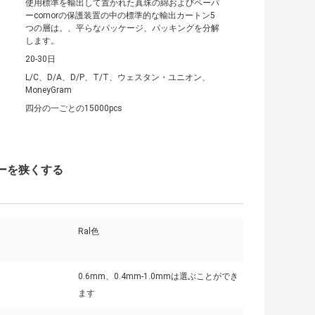
使用標準を輸出して置かれた真珠の綿およびペーパ
ーcornorの保護装置の中の標準的な輸出カートン5
つの層は。、平らなパッケージ、パッキングを分解
します。
20-30日
L/C、D/A、D/P、T/T、ウェスタン・ユニオン、
MoneyGram
四分の一ごとの15000pcs
ーを狭くする
Ral色
0.6mm、0.4mm-1.0mmは選ぶことができ
ます