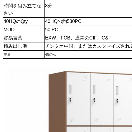
時間を組み立てな
8分
さい
40HQのQty
40HQの約530PC
MOQ
50 PC
貿易言葉:
EXW、FOB、通常のCIF、C&F
積み出し港
チンタオ中国、またはカスタマイズされ
重量
48のkg