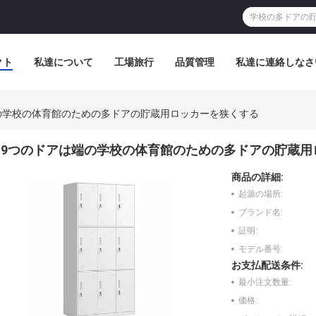
クト
私達について
工場旅行
品質管理
私達に連絡しなさ
の学校の体育館のための多ドアの貯蔵用ロッカーを狭くする
9つのドアは端の学校の体育館のための多ドアの貯蔵用
商品の詳細:
起源の場所:
ブランド名:
証明:
モデル番号:
お支払配送条件:
最小注文数量:
価格: