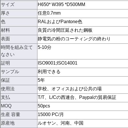
サイズ
H650* W395 *D500MM
厚さ
任意0.7mm
色
RALおよびPantone色
材料
良質の冷間圧延された鋼板
表面
静電気の粉のコーティングの
終わり
時間を組み立て
5-10分
なさい
証明
ISO9001;ISO14001
サンプル
利用できる
保証
5年
使用法
学校、オフィスおよび公共の場
支払
T/T、L/Cの西連合、Paypalの貿易保証
MOQ
5
0pcs
生産 容量
15000 PC/月
原産地
ルオヤン、河南、中国