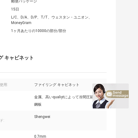
郵便パッケージ
15日
L/C、D/A、D/P、T/T、ウェスタン・ユニオン、
MoneyGram
1ヶ月あたりの10000の部分/部分
グ キャビネット
使用:
ファイリング キャビネット
金属、高いqualiytによって冷間圧延される
鋼板
Shengwei
ド:
0.7mm