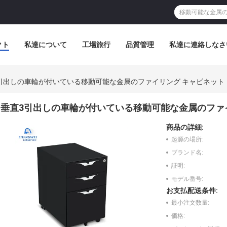
クト
私達について
工場旅行
品質管理
私達に連絡しなさ
引出しの車輪が付いている移動可能な金属のファイリング キャビネット
垂直3引出しの車輪が付いている移動可能な金属のファ
商品の詳細:
起源の場所:
ブランド名:
証明:
モデル番号:
お支払配送条件:
最小注文数量:
価格: