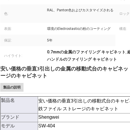
RAL、Panton色およびカスタマイズされる
色:
ロック
表面:
環境のElectrostasticの粉のコーティング
構造:
保証:
5年
0.7mmの金属のファイリング キャビネット
,
ハイライト:
ハンドルのファイリング キャビネット
安い価格の垂直3引出しの金属の移動式台のキャビネッ
ージのキャビネット
製品の説明
製品名
安い価格の垂直3引出しの移動式台のキャビ
鉄ファイル ストレージのキャビネット
ブランド
Shengwei
モデル
SW-404