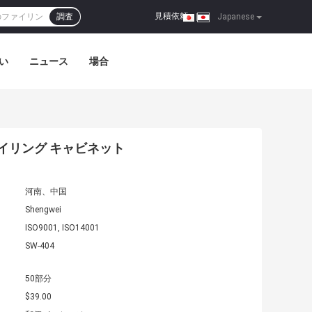
見積依頼
調査
|
Japanese
い
ニュース
場合
イリング キャビネット
河南、中国
Shengwei
ISO9001, ISO14001
SW-404
50部分
$39.00