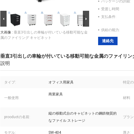
パッケージの詳細:
受渡し時間:
支払条件:
供給の能力:
大画像 :
垂直3引出しの車輪が付いている移動可能な金
属のファイリング キャビネット
連絡先
垂直3引出しの車輪が付いている移動可能な金属のファイリン
説明
タイプ:
オフィス用家具
特定の
商業家具
一般使用:
材料:
縦の移動式台のキャビネットの鋼鉄物質的
prooductの名前:
ブラン
なファイル ストレージ
モデル:
SW-404
厚さ: