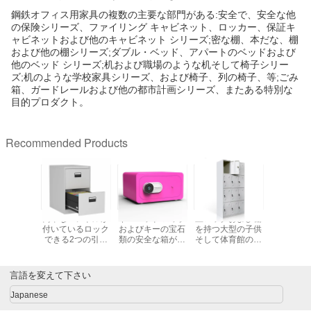
鋼鉄オフィス用家具の複数の主要な部門がある:安全で、安全な他
の保険シリーズ、ファイリング キャビネット、ロッカー、保証キ
ャビネットおよび他のキャビネット シリーズ;密な棚、本だな、棚
および他の棚シリーズ;ダブル・ベッド、アパートのベッドおよび
他のベッド シリーズ;机および職場のような机そして椅子シリー
ズ;机のような学校家具シリーズ、および椅子、列の椅子、等;ごみ
箱、ガードレールおよび他の都市計画シリーズ、またある特別な
目的プロダクト。
Recommended Products
の金属の
簡単なハンドルが
キーパッド ロック
主ロックおよび棚
構成軽量
単位の調
付いているロック
およびキーの宝石
を持つ大型の子供
つの層の
ガレージ
できる2つの引出
類の安全な箱が付
そして体育館の金
蔵の
の棚の棚
しのオフィスのフ
いている電子キャ
属のロッカーのオ
ァイル ストレージ
ビネットの保証安
ルガナイザー
のキャビネット
全な箱
言語を変えて下さい
Japanese